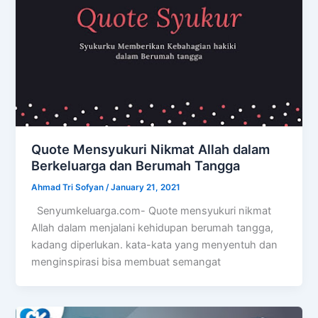
Quote Mensyukuri Nikmat Allah dalam
Berkeluarga dan Berumah Tangga
Ahmad Tri Sofyan
/
January 21, 2021
Senyumkeluarga.com- Quote mensyukuri nikmat
Allah dalam menjalani kehidupan berumah tangga,
kadang diperlukan. kata-kata yang menyentuh dan
menginspirasi bisa membuat semangat